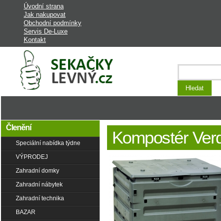
Úvodní strana
Jak nakupovat
Obchodní podmínky
Servis De-Luxe
Kontakt
Laciná Zahrada - stroje a vybavení na
zahradu
Členění
Kompostér Ver
Speciální nabídka týdne
VÝPRODEJ
Zahradní domky
Zahradní nábytek
Zahradní technika
BAZAR