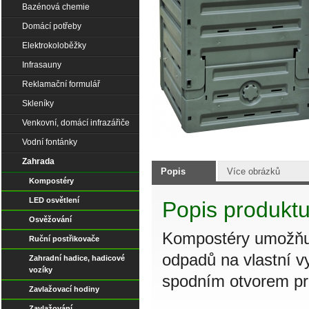
Bazénová chemie
Domácí potřeby
Elektrokoloběžky
Infrasauny
Reklamační formulář
Skleníky
Venkovní, domácí infrazářiče
Vodní fontánky
Zahrada
Popis
Více obrázků
Kompostéry
LED osvětlení
Popis produkt
Osvěžování
Kompostéry umožňuj
Ruční postřikovače
odpadů na vlastní v
Zahradní hadice, hadicové
vozíky
spodním otvorem pr
Zavlažovací hodiny
Zavlažování