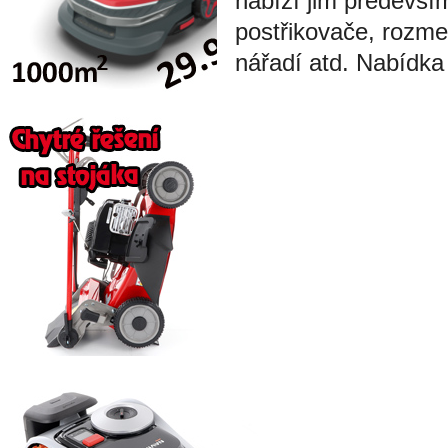
nabízí jim předevší
postřikovače, rozme
nářadí atd. Nabídka 