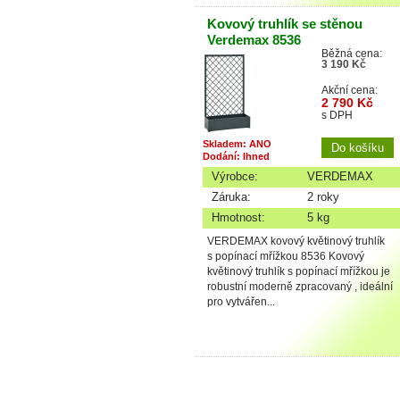
Kovový truhlík se stěnou
Verdemax 8536
Běžná cena:
3 190 Kč
Akční cena:
2 790 Kč
s DPH
Skladem: ANO
Dodání: Ihned
Výrobce:
VERDEMAX
Záruka:
2 roky
Hmotnost:
5 kg
VERDEMAX kovový květinový truhlík
s popínací mřížkou 8536 Kovový
květinový truhlík s popínací mřížkou je
robustní moderně zpracovaný , ideální
pro vytvářen...