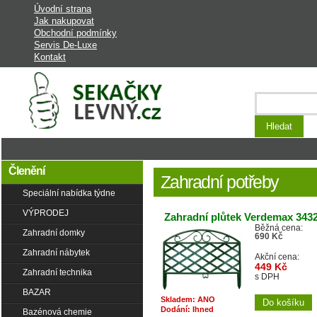
Úvodní strana
Jak nakupovat
Obchodní podmínky
Servis De-Luxe
Kontakt
Laciná Zahrada - stroje a vybavení na
zahradu
Členění
Zahradní potřeby
Speciální nabídka týdne
VÝPRODEJ
Zahradní plůtek Verdemax 343
Běžná cena:
Zahradní domky
690 Kč
Zahradní nábytek
Akční cena:
449 Kč
Zahradní technika
s DPH
BAZAR
Skladem: ANO
Dodání: Ihned
Bazénová chemie