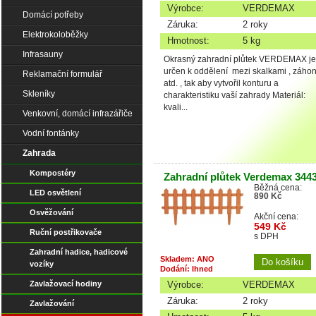
Výrobce:
VERDEMAX
Domácí potřeby
Záruka:
2 roky
Elektrokoloběžky
Hmotnost:
5 kg
Infrasauny
Okrasný zahradní plůtek VERDEMAX je
určen k oddělení mezi skalkami , záho
Reklamační formulář
atd. , tak aby vytvořil konturu a
Skleníky
charakteristiku vaší zahrady Materiál:
kvali...
Venkovní, domácí infrazářiče
Vodní fontánky
Zahrada
Kompostéry
Zahradní plůtek Verdemax 344
Běžná cena:
LED osvětlení
890 Kč
Osvěžování
Akční cena:
549 Kč
Ruční postřikovače
s DPH
Zahradní hadice, hadicové
Skladem: ANO
vozíky
Dodání: Ihned
Zavlažovací hodiny
Výrobce:
VERDEMAX
Záruka:
2 roky
Zavlažování