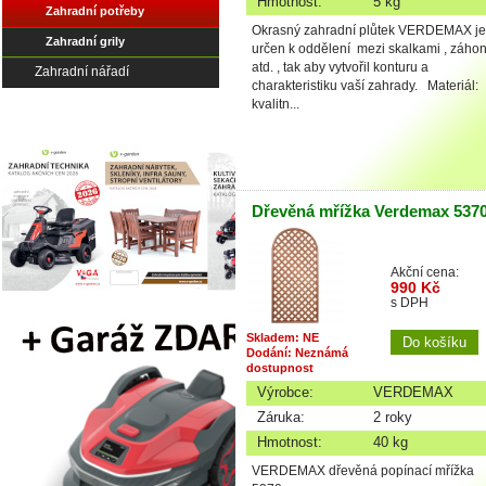
Hmotnost:
5 kg
Zahradní potřeby
Okrasný zahradní plůtek VERDEMAX je
Zahradní grily
určen k oddělení mezi skalkami , záho
atd. , tak aby vytvořil konturu a
Zahradní nářadí
charakteristiku vaší zahrady. Materiál:
kvalitn...
Dřevěná mřížka Verdemax 537
Akční cena:
990 Kč
s DPH
Skladem: NE
Dodání: Neznámá
dostupnost
Výrobce:
VERDEMAX
Záruka:
2 roky
Hmotnost:
40 kg
VERDEMAX dřevěná popínací mřížka