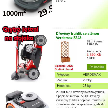
5370 ...
Dřevěný truhlík se stěnou
Verdemax 5343
Běžná cena:
1 890 Kč
Akční cena:
1 390 Kč
s DPH
Skladem: ANO
Dodání: Ihned
Výrobce:
VERDEMAX
Záruka:
2 roky
Hmotnost:
25 kg
VERDEMAX dřevěný květinový truhlík
s popínací mřížkou 5343 Dřevěný
květinový truhlík s popínací mřížkou je
robustní moderně zpracovaný, ideální