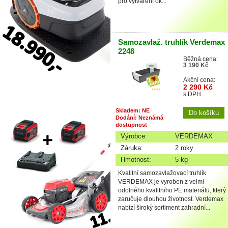
pro vytváření ok...
Samozavlaž. truhlík Verdemax
2248
Běžná cena:
3 190 Kč
Akční cena:
2 290 Kč
s DPH
Skladem: NE
Dodání: Neznámá
dostupnost
Výrobce:
VERDEMAX
Záruka:
2 roky
Hmotnost:
5 kg
Kvalitní samozavlažovací truhlík
VERDEMAX je vyroben z velmi
odolného kvalitního PE materiálu, který
zaručuje dlouhou životnost. Verdemax
nabízí široký sortiment zahradní...