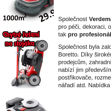
Společnost
Verdem
pro péči, dekoraci, 
tak
pro profesioná
Společnost byla zalo
Boretto. Díky širok
prodejcům, zahradní
nabízí jim předevší
postřikovače, rozme
nářadí atd. Nabídka 