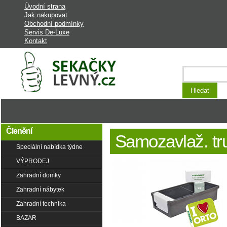
Úvodní strana
Jak nakupovat
Obchodní podmínky
Servis De-Luxe
Kontakt
Laciná Zahrada - stroje a vybavení na
zahradu
Členění
Samozavlaž. tr
Speciální nabídka týdne
VÝPRODEJ
Zahradní domky
Zahradní nábytek
Zahradní technika
BAZAR