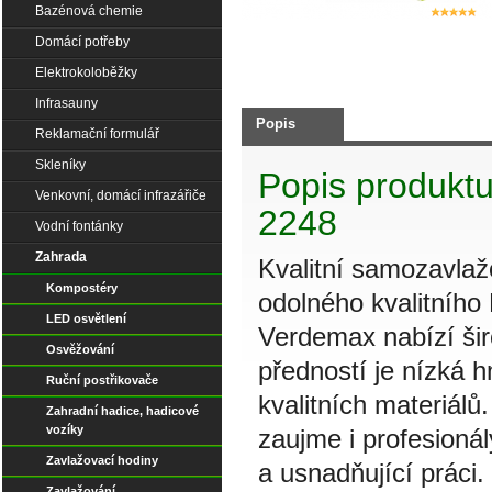
Bazénová chemie
Domácí potřeby
Elektrokoloběžky
Infrasauny
Popis
Reklamační formulář
Skleníky
Popis produktu
Venkovní, domácí infrazářiče
2248
Vodní fontánky
Zahrada
Kvalitní samozavla
Kompostéry
odolného kvalitního 
LED osvětlení
Verdemax nabízí šir
Osvěžování
předností je nízká h
Ruční postřikovače
kvalitních materiál
Zahradní hadice, hadicové
vozíky
zaujme i profesionály
Zavlažovací hodiny
a usnadňující práci.
Zavlažování