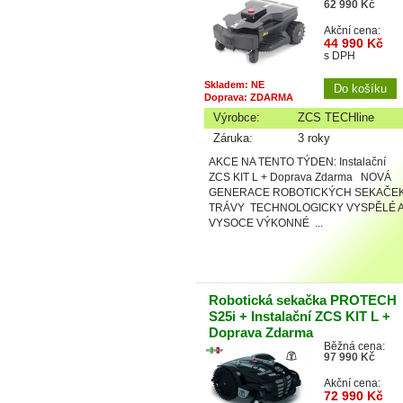
62 990 Kč
Akční cena:
44 990 Kč
s DPH
Skladem: NE
Doprava: ZDARMA
Výrobce:
ZCS TECHline
Záruka:
3 roky
AKCE NA TENTO TÝDEN: Instalační
ZCS KIT L + Doprava Zdarma NOVÁ
GENERACE ROBOTICKÝCH SEKAČE
TRÁVY TECHNOLOGICKY VYSPĚLÉ 
VYSOCE VÝKONNÉ ...
Robotická sekačka PROTECH
S25i + Instalační ZCS KIT L +
Doprava Zdarma
Běžná cena:
97 990 Kč
Akční cena:
72 990 Kč