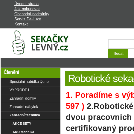
Úvodní strana
Jak nakupovat
Obchodní podmínky
Servis De-Luxe
Kontakt
Laciná Zahrada - stroje a vybavení na
zahradu
Členění
Robotické seka
Speciální nabídka týdne
VÝPRODEJ
1. Poradíme s výb
Zahradní domky
597 )
2.Robotické
Zahradní nábytek
dvou pracovních
Zahradní technika
AKCE SETY
certifikovaný pr
AKU technika