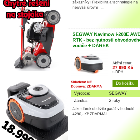
zákazníky!! Flexibilita a technologie na
nejvyšší úrovni ...
SEGWAY Navimow i-208E AW
RTK - bez nutnosti obvodovéh
vodiče + DÁREK
Akční cena:
27 990 Kč
s DPH
Skladem: NE
Doprava: ZDARMA
Výrobce:
SEGWAY
Záruka:
2 roky
Jako dárek obdržíte garáž v hodnotě
4290,- Kč ZDARMA! ...