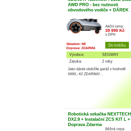
AWD PRO - bez nutnosti
obvodového vodiče + DÁREK
Akční cena:
39 990 Kč
s DPH
Skladem: NE
Doprava: ZDARMA
Výrobce:
SEGWAY
Záruka:
2 roky
Jako dárek obdržíte garáž v hodnotě
4990,- Kč ZDARMA! ...
Robotická sekačka NEXTTECH
DX2.9 + Instalační ZCS KIT L +
Doprava Zdarma
Běžná cena: