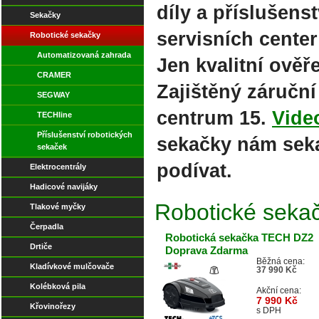
díly a příslušens
Sekačky
servisních cente
Robotické sekačky
Automatizovaná zahrada
Jen kvalitní ověř
CRAMER
Zajištěný záruční
SEGWAY
centrum 15.
Vide
TECHline
Příslušenství robotických
sekačky nám sekaj
sekaček
podívat.
Elektrocentrály
Hadicové navijáky
Robotické seka
Tlakové myčky
Čerpadla
Robotická sekačka TECH DZ2
Drtiče
Doprava Zdarma
Běžná cena:
Kladívkové mulčovače
37 990 Kč
Kolébková pila
Akční cena:
7 990 Kč
Křovinořezy
s DPH