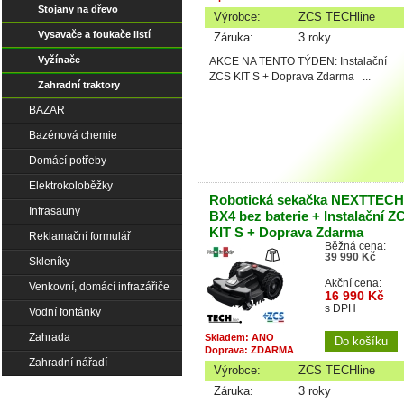
Stojany na dřevo
Výrobce:
ZCS TECHline
Vysavače a foukače listí
Záruka:
3 roky
Vyžínače
AKCE NA TENTO TÝDEN: Instalační
ZCS KIT S + Doprava Zdarma ...
Zahradní traktory
BAZAR
Bazénová chemie
Domácí potřeby
Elektrokoloběžky
Robotická sekačka NEXTTECH
Infrasauny
BX4 bez baterie + Instalační Z
KIT S + Doprava Zdarma
Reklamační formulář
Běžná cena:
39 990 Kč
Skleníky
Akční cena:
Venkovní, domácí infrazářiče
16 990 Kč
s DPH
Vodní fontánky
Zahrada
Skladem: ANO
Doprava: ZDARMA
Zahradní nářadí
Výrobce:
ZCS TECHline
Záruka:
3 roky