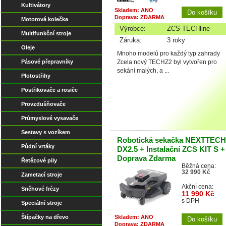
Kultivátory
Skladem: ANO
Doprava: ZDARMA
Motorová kolečka
Výrobce:
ZCS TECHline
Multifunkční stroje
Záruka:
3 roky
Oleje
Mnoho modelů pro každý typ zahrady
Pásové přepravníky
Zcela nový TECHZ2 byl vytvořen pro
sekání malých, a ...
Plotostřihy
Postřikovače a rosiče
Provzdušňovače
Průmyslové vysavače
Sestavy s vozíkem
Robotická sekačka NEXTTECH
Půdní vrtáky
DX2.5 + Instalační ZCS KIT S +
Doprava Zdarma
Řetězové pily
Běžná cena:
32 990 Kč
Zametací stroje
Akční cena:
Sněhové frézy
11 990 Kč
s DPH
Speciální stroje
Štípačky na dřevo
Skladem: ANO
Doprava: ZDARMA