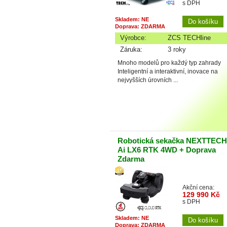
s DPH
Skladem: NE
Doprava: ZDARMA
Výrobce:
ZCS TECHline
Záruka:
3 roky
Mnoho modelů pro každý typ zahrady
Inteligentní a interaktivní, inovace na
nejvyšších úrovních ...
Robotická sekačka NEXTTECH
Ai LX6 RTK 4WD + Doprava
Zdarma
Akční cena:
129 990 Kč
s DPH
Skladem: NE
Doprava: ZDARMA