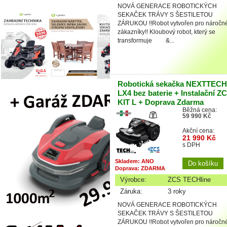
NOVÁ GENERACE ROBOTICKÝCH
SEKAČEK TRÁVY S ŠESTILETOU
ZÁRUKOU !!Robot vytvořen pro náročn
zákazníky!! Kloubový robot, který se
transformuje &...
Robotická sekačka NEXTTECH
LX4 bez baterie + Instalační Z
KIT L + Doprava Zdarma
Běžná cena:
59 990 Kč
Akční cena:
21 990 Kč
s DPH
Skladem: ANO
Doprava: ZDARMA
Výrobce:
ZCS TECHline
Záruka:
3 roky
NOVÁ GENERACE ROBOTICKÝCH
SEKAČEK TRÁVY S ŠESTILETOU
ZÁRUKOU !!Robot vytvořen pro náročn