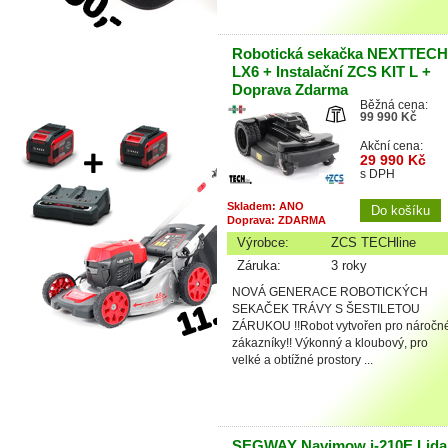
Robotická sekačka NEXTTECH
LX6 + Instalační ZCS KIT L +
Doprava Zdarma
Běžná cena:
99 990 Kč
Akční cena:
29 990 Kč
s DPH
Skladem: ANO
Doprava: ZDARMA
Výrobce:
ZCS TECHline
Záruka:
3 roky
NOVÁ GENERACE ROBOTICKÝCH
SEKAČEK TRÁVY S ŠESTILETOU
ZÁRUKOU !!Robot vytvořen pro náročn
zákazníky!! Výkonný a kloubový, pro
velké a obtížné prostory ...
SEGWAY Navimow i-210E Lida