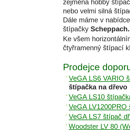
zejména hobby štípačk
nebo velmi silná štíp
Dále máme v nabídce 
štípačky
Scheppach.
Ke všem horizontálním
čtyřramenný štípací kl
Prodejce doporu
VeGA LS6 VARIO št
štípačka na dřevo
VeGA LS10 štípačk
VeGA LV1200PRO št
VeGA LS7 štípač d
Woodster LV 80 (Wo