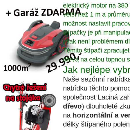
elektrický motor na 380
větší než 1 m a průměru
možnost nastavit pracov
štípačky je při manipula
však není problémem dík
Těmito štípači zpracuje
dřeva na celou topnou 
Jak nejlépe vyb
Naše sezónní nabídk
nabídku těchto pomocní
společnost Laciná za
dřevo
) dlouholeté zk
na
horizontální a ver
délky štípaného polene