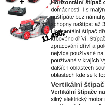
Horizontální štípač 
domácnosti. I s malým
naštípáte bez námahy 
schopny naštípat až 3
Horizontální štípač d
krbového dříví. Štípa
zpracování dříví a po
nejvíce používané na 
používané v krajích V
dalších oblastech sou
oblastech kde se k to
Vertikální štípa
Vertikální štípače n
silný elektrický moto