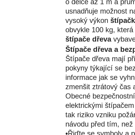
o délce až 1 m a prům
usnadňuje možnost nas
vysoký výkon
štípač
obvykle 100 kg, která
štípače dřeva
vybave
Štípače dřeva a bez
Štípače dřeva mají př
pokyny týkající se be
informace jak se vyhn
zmenšit ztrátový čas a
Obecné bezpečnostní po
elektrickými štípačem
tak riziko vzniku požá
návodu před tím, než 
•Řiďte se symboly a p