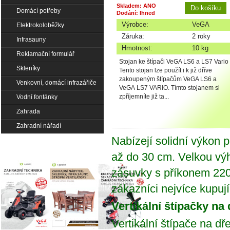
Skladem: ANO
Domácí potřeby
Dodání: Ihned
Výrobce:
VeGA
Elektrokoloběžky
Záruka:
2 roky
Infrasauny
Hmotnost:
10 kg
Reklamační formulář
Stojan ke štípači VeGA LS6 a LS7 Vario
Skleníky
Tento stojan lze použít i k již dříve
zakoupeným štípačům VeGA LS6 a
Venkovní, domácí infrazářiče
VeGA LS7 VARIO. Tímto stojanem si
zpříjemníte již ta...
Vodní fontánky
Zahrada
Zahradní nářadí
Nabízejí solidní výkon 
až do 30 cm. Velkou výh
zásuvky s příkonem 220
zákazníci nejvíce kupují
Vertikální štípačky na
Vertikální štípače na dř