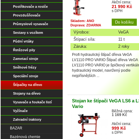
Akční cena:
21 990 Kč
Postřikovače a rosiče
s DPH
Provzdušňovače
Skladem: ANO
Průmyslové vysavače
Doprava: ZDARMA
Výrobce:
VeGA
Sestavy s vozíkem
Štípací síla:
11 t
Půdní vrtáky
Záruka:
2 roky
Řetězové pily
Profi hydraulický štípač dřeva VeGA
Zametací stroje
LV1110 PRO VARIO Štípač dřeva VeGA
LV1110 PRO VARIO je špičkový vertikál
Sněhové frézy
hydraulický model, navržený podle
nejpřísnějších ...
Speciální stroje
Štípačky na dřevo
Stojany na dřevo
Stojan ke štípači VeGA LS6 a 
Vysavače a foukače listí
Vario
Vyžínače
Běžná cena:
1 169 Kč
Zahradní traktory
Akční cena:
999 Kč
BAZAR
s DPH
Bazénová chemie