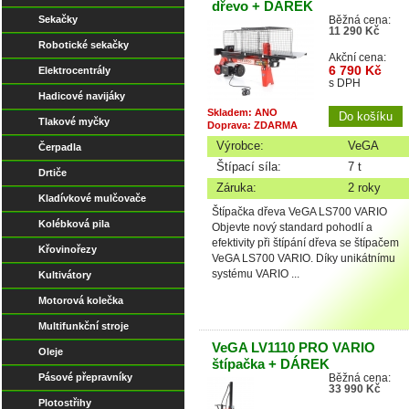
dřevo + DÁREK
Sekačky
Běžná cena:
11 290 Kč
Robotické sekačky
Akční cena:
6 790 Kč
Elektrocentrály
s DPH
Hadicové navijáky
Skladem: ANO
Tlakové myčky
Doprava: ZDARMA
Výrobce:
VeGA
Čerpadla
Štípací síla:
7 t
Drtiče
Záruka:
2 roky
Kladívkové mulčovače
Štípačka dřeva VeGA LS700 VARIO
Kolébková pila
Objevte nový standard pohodlí a
efektivity při štípání dřeva se štípačem
Křovinořezy
VeGA LS700 VARIO. Díky unikátnímu
systému VARIO ...
Kultivátory
Motorová kolečka
Multifunkční stroje
VeGA LV1110 PRO VARIO
Oleje
štípačka + DÁREK
Pásové přepravníky
Běžná cena:
33 990 Kč
Plotostřihy