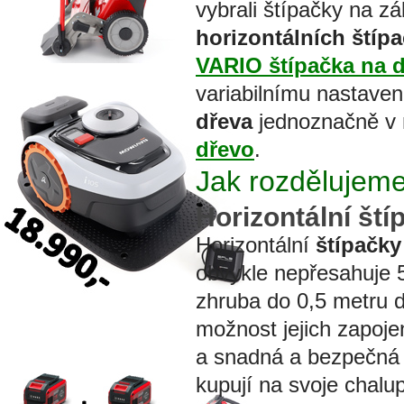
vybrali štípačky na z
horizontálních štíp
VARIO štípačka na 
variabilnímu nastaven
dřeva
jednoznačně v 
dřevo
.
Jak rozdělujeme
Horizontální ští
Horizontální
štípačky
obvykle nepřesahuje 5
zhruba do 0,5 metru 
možnost jejich zapoje
a snadná a bezpečná
kupují na svoje chalup