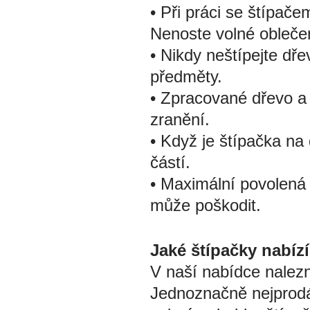
• Při práci se štípače
Nenoste volné obleče
• Nikdy neštípejte dře
předměty.
• Zpracované dřevo a
zranění.
• Když je štípačka na
částí.
• Maximální povolená 
může poškodit.
Jaké štípačky nabíz
V naší nabídce nalez
Jednoznačně nejprodá