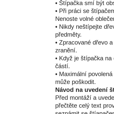
• Štípačka smí být o
• Při práci se štípače
Nenoste volné obleče
• Nikdy neštípejte dře
předměty.
• Zpracované dřevo a
zranění.
• Když je štípačka na
částí.
• Maximální povolená 
může poškodit.
Návod na uvedení š
Před montáží a uvede
přečtěte celý text p
seznámit se štíapače