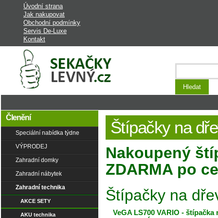
Úvodní strana
Jak nakupovat
Obchodní podmínky
Servis De-Luxe
Kontakt
Laciná Zahrada - stroje a vybavení na
zahradu
Členění
Štípačky na dř
Speciální nabídka týdne
VÝPRODEJ
Nakoupený ští
Zahradní domky
ZDARMA po cel
Zahradní nábytek
Zahradní technika
Štípačky na dře
AKCE SETY
VeGA LS700 VARIO - štípačka 
AKU technika