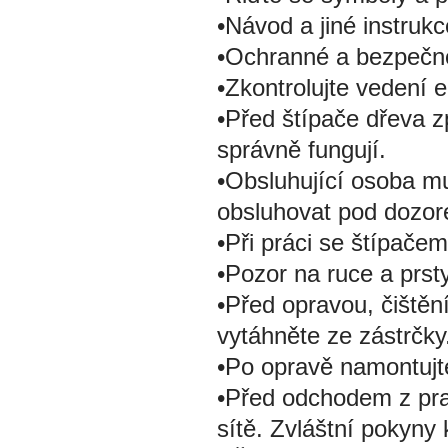
•Návod a jiné instrukc
•Ochranné a bezpečno
•Zkontrolujte vedení 
•Před štípače dřeva z
správně fungují.
•Obsluhující osoba mus
obsluhovat pod dozor
•Při práci se štípače
•Pozor na ruce a prst
•Před opravou, čištění
vytáhněte ze zástrčky
•Po opravě namontujt
•Před odchodem z pra
sítě. Zvláštní pokyny