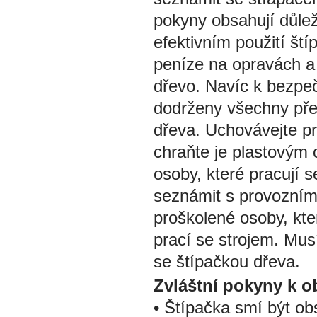
pokyny obsahují důle
efektivním použití ští
peníze na opravách a 
dřevo. Navíc k bezpe
dodrženy všechny před
dřeva. Uchovávejte pr
chraňte je plastovým 
osoby, které pracují 
seznámit s provozním
proškolené osoby, kte
prací se strojem. Mus
se štípačkou dřeva.
Zvláštní pokyny k o
• Štípačka smí být o